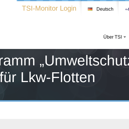
TSI-Monitor Login
Deutsch
+4
Über TSI
gramm „Umweltschut
 für Lkw-Flotten